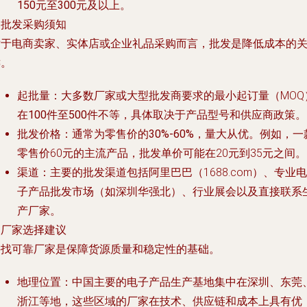
150元至300元
及以上。
. 批发采购须知
对于电商卖家、实体店或企业礼品采购而言，批发是降低成本的
键。
起批量
：大多数厂家或大型批发商要求的最小起订量（MOQ
在
100件至500件
不等，具体取决于产品型号和供应商政策。
批发价格
：通常为零售价的
30%-60%
，量大从优。例如，一
零售价60元的主流产品，批发单价可能在20元到35元之间。
渠道
：主要的批发渠道包括阿里巴巴（1688.com）、专业电
子产品批发市场（如深圳华强北）、行业展会以及直接联系
产厂家。
. 厂家选择建议
寻找可靠厂家是保障货源质量和稳定性的基础。
地理位置
：中国主要的电子产品生产基地集中在
深圳、东莞
浙江
等地，这些区域的厂家在技术、供应链和成本上具有优