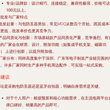
专业/品牌款
：设计精巧、连接稳定、兼容性极强，价格可达
100元以上
。
. 批发与厂家特点
批发起量
：与包防丢器类似，常见MOQ从
数百个
开始。因其成本
对更低，批发单价也更具竞争力。
产品同质化与创新
：市场基础款产品同质化严重，竞争激烈。有
力的厂家会在
材质、设计、附加功能（如集成手机支架、磁吸功
能）
上进行创新，以提升附加值。
厂家分布
：同样高度集中于
深圳、广东
等电子制造产业链完善的
区。许多厂家同时生产多种手机周边配件，可实现一站式采购。
与建议
无论是采购包防丢器还是蓝牙自拍器，明确自身需求是关键。
对于个人用户
：根据预算和核心功能需求，在主流电商平台
择口碑好、销量高的产品即可。