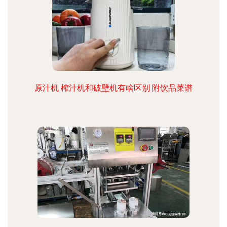
原汁机 榨汁机和破壁机有啥区别 附饮品菜谱