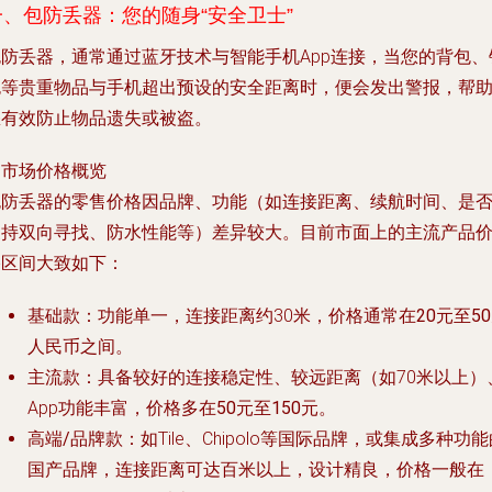
一、包防丢器：您的随身“安全卫士”
包防丢器，通常通过蓝牙技术与智能手机App连接，当您的背包、
包等贵重物品与手机超出预设的安全距离时，便会发出警报，帮
您有效防止物品遗失或被盗。
. 市场价格概览
包防丢器的零售价格因品牌、功能（如连接距离、续航时间、是
支持双向寻找、防水性能等）差异较大。目前市面上的主流产品
格区间大致如下：
基础款
：功能单一，连接距离约30米，价格通常在
20元至5
人民币之间。
主流款
：具备较好的连接稳定性、较远距离（如70米以上）
App功能丰富，价格多在
50元至150元
。
高端/品牌款
：如Tile、Chipolo等国际品牌，或集成多种功
国产品牌，连接距离可达百米以上，设计精良，价格一般在