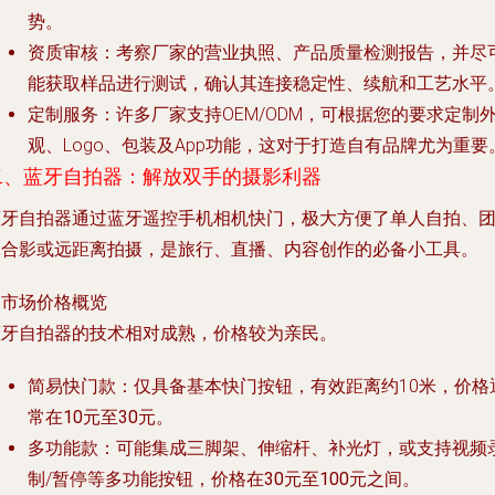
势。
资质审核
：考察厂家的营业执照、产品质量检测报告，并尽
能获取样品进行测试，确认其连接稳定性、续航和工艺水平
定制服务
：许多厂家支持OEM/ODM，可根据您的要求定制
观、Logo、包装及App功能，这对于打造自有品牌尤为重要
二、蓝牙自拍器：解放双手的摄影利器
蓝牙自拍器通过蓝牙遥控手机相机快门，极大方便了单人自拍、
体合影或远距离拍摄，是旅行、直播、内容创作的必备小工具。
. 市场价格概览
蓝牙自拍器的技术相对成熟，价格较为亲民。
简易快门款
：仅具备基本快门按钮，有效距离约10米，价格
常在
10元至30元
。
多功能款
：可能集成三脚架、伸缩杆、补光灯，或支持视频
制/暂停等多功能按钮，价格在
30元至100元
之间。