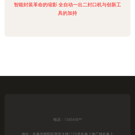
智能封装革命的缩影 全自动一出二封口机与创新工
具的加持
电话：1365458**
地址：长春市朝阳区西安大路2128号长春上海广场长春上