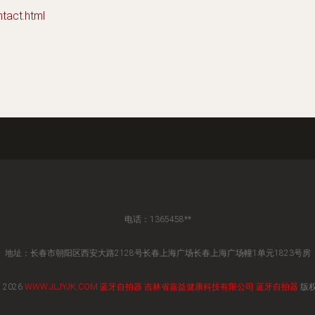
act.html
电话：1365458**
地址：长春市朝阳区西安大路2128号长春上海广场长春上海广场幢1单元1823号房
 2026
WWW.JLJYJK.COM
蓝牙自拍器
吉林省嘉益健康科技有限公司
蓝牙自拍器
版